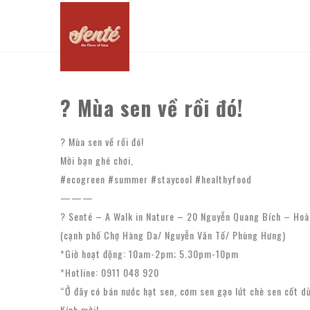
? Mùa sen về rồi đó!
? Mùa sen về rồi đó!
Mời bạn ghé chơi,
#ecogreen #summer #staycool #healthyfood
———
? Senté – A Walk in Nature – 20 Nguyễn Quang Bích – Hoà
(cạnh phố Chợ Hàng Da/ Nguyễn Văn Tố/ Phùng Hưng)
*Giờ hoạt động: 10am-2pm; 5.30pm-10pm
*Hotline: 0911 048 920
“Ở đây có bán nước hạt sen, cơm sen gạo lứt chè sen cốt d
Kính mời!